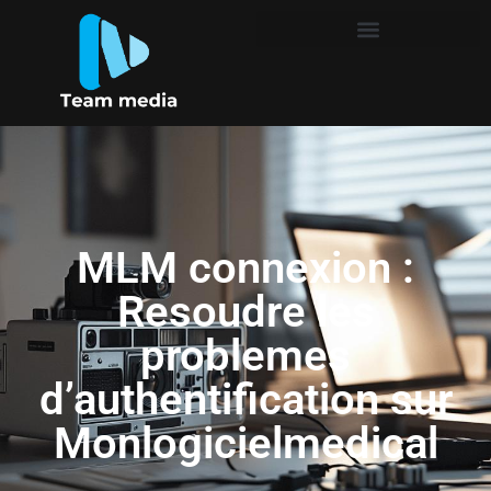
MLM connexion :
Resoudre les
problemes
d’authentification sur
Monlogicielmedical