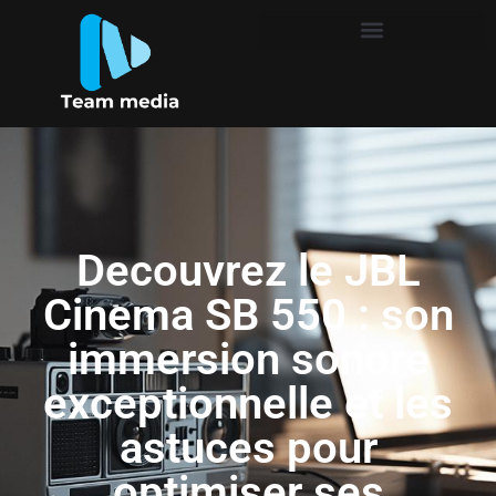
Decouvrez le JBL
Cinema SB 550 : son
immersion sonore
exceptionnelle et les
astuces pour
optimiser ses