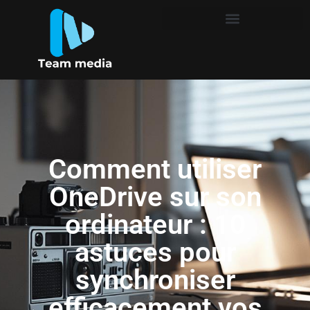
Comment utiliser
OneDrive sur son
ordinateur : 10
astuces pour
synchroniser
efficacement vos